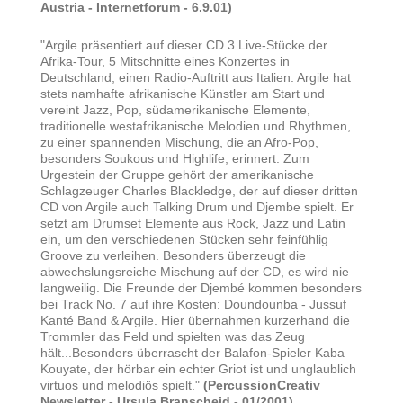
Austria - Internetforum - 6.9.01)
"Argile präsentiert auf dieser CD 3 Live-Stücke der
Afrika-Tour, 5 Mitschnitte eines Konzertes in
Deutschland, einen Radio-Auftritt aus Italien. Argile hat
stets namhafte afrikanische Künstler am Start und
vereint Jazz, Pop, südamerikanische Elemente,
traditionelle westafrikanische Melodien und Rhythmen,
zu einer spannenden Mischung, die an Afro-Pop,
besonders Soukous und Highlife, erinnert. Zum
Urgestein der Gruppe gehört der amerikanische
Schlagzeuger Charles Blackledge, der auf dieser dritten
CD von Argile auch Talking Drum und Djembe spielt. Er
setzt am Drumset Elemente aus Rock, Jazz und Latin
ein, um den verschiedenen Stücken sehr feinfühlig
Groove zu verleihen. Besonders überzeugt die
abwechslungsreiche Mischung auf der CD, es wird nie
langweilig. Die Freunde der Djembé kommen besonders
bei Track No. 7 auf ihre Kosten: Doundounba - Jussuf
Kanté Band & Argile. Hier übernahmen kurzerhand die
Trommler das Feld und spielten was das Zeug
hält...Besonders überrascht der Balafon-Spieler Kaba
Kouyate, der hörbar ein echter Griot ist und unglaublich
virtuos und melodiös spielt."
(PercussionCreativ
Newsletter - Ursula Branscheid - 01/2001)