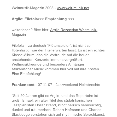
Weltmusik-Magazin 2008 -
www.welt-musik.net
Argile: Filefola
>>>
Empfehlung
<<<
weiterlesen? Bitte hier:
Argile Rezension Weltmusik-
Magazin
Filefola – zu deutsch “Flötenspieler”, ist nicht so
flötenlastig, wie der Titel erwarten lässt. Es ist ein echtes
Klasse-Album, das die Vorfreude auf die heuer
anstehenden Konzerte immens vergrößert.
Weltmusikfreunde und besonders Anhänger
afrikanischer Musik kommen hier voll auf ihre Kosten.
Eine Empfehlung!
Frankenpost
- 07.11.07 - Jazzweekend Helmbrechts
"Seit 20 Jahren gibt es Argile, und das Repertoire ist
groß. Ismael, ein alter Titel des südafrikanischen
Jazzpianisten Dollar Brand, klingt herrlich sehnsüchtig,
dunkel und träumerisch. Robert Hofmann und Charles
Blackledge verstehen sich auf rhythmische Sprachkunst.