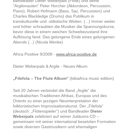
Bandleader Dieter Weberpals (Flöte) und seine
"Argilonauten" Peter Horcher (Akkordeon, Percussion,
Piano), Robert Hofmann (Bass, Saz, Percussion) und
Charles Blackledge (Drums) das Publikum in
transkulturelle und -stilistische Weiten. (...) Immer weiter
und höher schraubten die Musiker die Spannungskurve,
bevor diese in einem weichen Schwebezustand ihre
Auflösung fand. Das gelungene Ende eines gelungenen
Abends (...) (Nicola Menke)
Africa Positive 9/2008 -
www.africa-positive.de
Dieter Weberpals & Argile - Neues Album
„Filefola – The Flute Album“
(bibiafrica music edition)
Seit 20 Jahren verbindet die Band „Argile“ die
musikalischen Traditionen Afrikas, Europas und des
Orients zu einer jazzigen Neuinterpretation der
folkloristischen Improvisationskunst. Der „Filefola“
(deutsch: „Flötenspieler“) und Bandleader
Dieter
Weberpals
zelebriert auf seiner Juliäums-CD –
gemeinsam mit seiner international besetzten Formation
sowie diversen Gastmusikern und ehemaligen