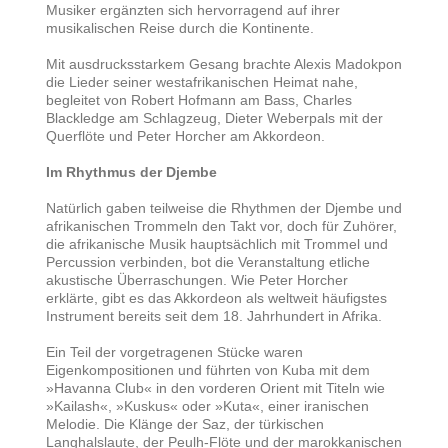
Musiker ergänzten sich hervorragend auf ihrer
musikalischen Reise durch die Kontinente.
Mit ausdrucksstarkem Gesang brachte Alexis Madokpon
die Lieder seiner westafrikanischen Heimat nahe,
begleitet von Robert Hofmann am Bass, Charles
Blackledge am Schlagzeug, Dieter Weberpals mit der
Querflöte und Peter Horcher am Akkordeon.
Im Rhythmus der Djembe
Natürlich gaben teilweise die Rhythmen der Djembe und
afrikanischen Trommeln den Takt vor, doch für Zuhörer,
die afrikanische Musik hauptsächlich mit Trommel und
Percussion verbinden, bot die Veranstaltung etliche
akustische Überraschungen. Wie Peter Horcher
erklärte, gibt es das Akkordeon als weltweit häufigstes
Instrument bereits seit dem 18. Jahrhundert in Afrika.
Ein Teil der vorgetragenen Stücke waren
Eigenkompositionen und führten von Kuba mit dem
»Havanna Club« in den vorderen Orient mit Titeln wie
»Kailash«, »Kuskus« oder »Kuta«, einer iranischen
Melodie. Die Klänge der Saz, der türkischen
Langhalslaute, der Peulh-Flöte und der marokkanischen