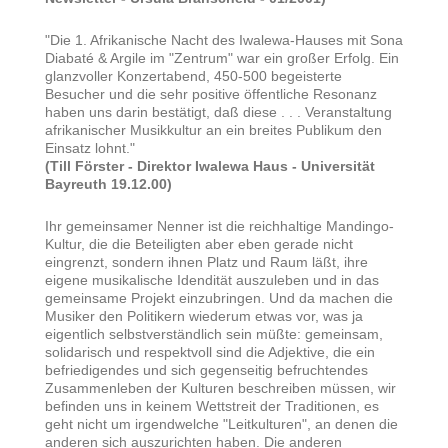
"Die 1. Afrikanische Nacht des Iwalewa-Hauses mit Sona
Diabaté & Argile im "Zentrum" war ein großer Erfolg. Ein
glanzvoller Konzertabend, 450-500 begeisterte
Besucher und die sehr positive öffentliche Resonanz
haben uns darin bestätigt, daß diese . . . Veranstaltung
afrikanischer Musikkultur an ein breites Publikum den
Einsatz lohnt."
(Till Förster - Direktor Iwalewa Haus - Universität
Bayreuth 19.12.00)
Ihr gemeinsamer Nenner ist die reichhaltige Mandingo-
Kultur, die die Beteiligten aber eben gerade nicht
eingrenzt, sondern ihnen Platz und Raum läßt, ihre
eigene musikalische Idendität auszuleben und in das
gemeinsame Projekt einzubringen. Und da machen die
Musiker den Politikern wiederum etwas vor, was ja
eigentlich selbstverständlich sein müßte: gemeinsam,
solidarisch und respektvoll sind die Adjektive, die ein
befriedigendes und sich gegenseitig befruchtendes
Zusammenleben der Kulturen beschreiben müssen, wir
befinden uns in keinem Wettstreit der Traditionen, es
geht nicht um irgendwelche "Leitkulturen", an denen die
anderen sich auszurichten haben. Die anderen