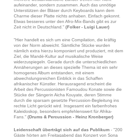
aufeinander, sondern zusammen. Auch das unnötige
Unterstützen der Bläser durch Keyboards kann dem
Charme dieser Platte nichts anhaben. Einfach gekonnt.
Etwas besseres unter den Afro-Mix-Bands gibt es zur
Zeit nicht in Deutschland."
(Folker - Luigi Lauer)
"Hier handelt es sich um eine Compilation, die kräftig
von der Norm abweicht. Sämtliche Stücke wurden
nämlich extra hierzu komponiert und produziert, mit dem
Ziel, die Mandé-Kultur auf musikalische Weise
widerzuspiegeln. Gerade durch die unterschiedlichen
Annäherungen an dieses spezielle Thema ist ein sehr
homogenes Album entstanden, mit einem
abwechslungsreichen Einblick in das Schaffen
afrikanischer Künstler. Herausragend erscheint die
Arbeit des Percussionisten Famoudou Konate sowie die
Stücke der Sängerin Aicha Kouyate, deren Stimme
durch die sparsam gesetzte Percussion-Begleitung ins
rechte Licht gerückt wird. Insgesamt ein farbenfrohes
Kaleidoskop, besonders empfehlenswert für Afrika-
Fans."
(Drums & Percussion - Heinz Kronberger)
Leidenschaft überträgt sich auf das Publikum
- "200
Gäste hörten am Freitagabend das Konzert von Sona