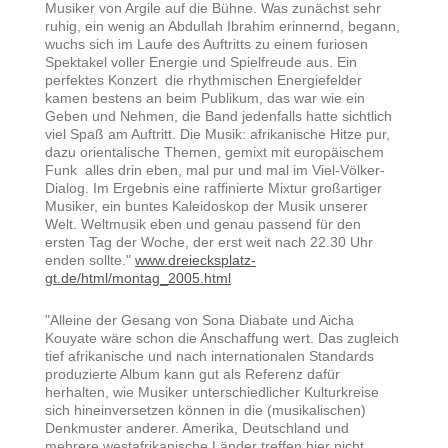
Musiker von Argile auf die Bühne. Was zunächst sehr
ruhig, ein wenig an Abdullah Ibrahim erinnernd, begann,
wuchs sich im Laufe des Auftritts zu einem furiosen
Spektakel voller Energie und Spielfreude aus. Ein
perfektes Konzert  die rhythmischen Energiefelder
kamen bestens an beim Publikum, das war wie ein
Geben und Nehmen, die Band jedenfalls hatte sichtlich
viel Spaß am Auftritt. Die Musik: afrikanische Hitze pur,
dazu orientalische Themen, gemixt mit europäischem
Funk  alles drin eben, mal pur und mal im Viel-Völker-
Dialog. Im Ergebnis eine raffinierte Mixtur großartiger
Musiker, ein buntes Kaleidoskop der Musik unserer
Welt. Weltmusik eben und genau passend für den
ersten Tag der Woche, der erst weit nach 22.30 Uhr
enden sollte."
www.dreiecksplatz-
gt.de/html/montag_2005.html
"Alleine der Gesang von Sona Diabate und Aicha
Kouyate wäre schon die Anschaffung wert. Das zugleich
tief afrikanische und nach internationalen Standards
produzierte Album kann gut als Referenz dafür
herhalten, wie Musiker unterschiedlicher Kulturkreise
sich hineinversetzen können in die (musikalischen)
Denkmuster anderer. Amerika, Deutschland und
mehrere westafrikanische Länder treffen hier nicht