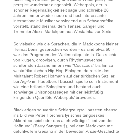
perc) ist wunderbar eingespielt. Weberpals, der in
schöner Regelmäßigkeit seit sage und schreibe 28
Jahren immer wieder neue und hochinteressante
internationale Musiker vorwiegend aus Schwarzafrika
vorstellt, stand diesmal dem Tänzer, Sänger und
Trommler Alexis Madokpon aus Westafrika zur Seite.
So vielseitig wie die Sprachen, die in Madokpons kleiner
Heimat Benin gesprochen werden - es sind etwa 60! -
war das Programm des Weltmusikquintetts. Das reichte
von klugen, groovigen, durch Rhythmuswechsel
schillernden Jazznummern wie "Couscous" bis hin zu
westafrikanischen Hip-Hop-Einlagen; da rockte das
Multitalent Robert Hofmann auf der türkischen Saz; er,
bei
Argile
im Hauptberuf Bassist, spielte sein Instrument
wie eine brillante Sologitarre und bestand auch
schwierige Unisonopassagen mit der leichtfüßig
klingenden Querflöte Weberpals’ bravourös.
Blackledges souveräne Schlagzeugsoli passten ebenso
ins Bild wie Peter Horchers lyrisches tangoeskes
Akkordeonspiel oder das altehrwürdige "Lied von der
Hoffnung" (Barry Sangare †), bei dem Madokpon mit
gefühlvollem Gesang in der bewegten
Argile
-Geschichte