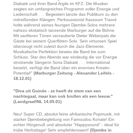
Diabaté und ihrer Band Argile im KFZ. Die Musiker
zeigten ein umfangreiches Programm voller Energie und
Leidenschaft . . . Begeistert tanzte das Publikum zu den
mitreißenden Klängen. Perksussionist Kassoum Traoré
holte während seines feurigen Djembe-Solos mehrere
nahezu ekstatisch tanzende Marburger auf die Bühne.
Mit sanfteren Tönen verzauberte Dieter Weberpals die
Gäste bei seinem Querflöten-Solo. Sein virtuosen Spiel
überzeugt nicht zuletzt durch die Jazz-Elemente.
Musikalische Perfektion bewies die Band bis zum
Schluss. Star des Abends war eindeutig die vor Energie
strotzende Sängerin Sona Diabaté . . . International
besetzt, verfügt die Band über ein enormes Kreativ-
Potential!"
(Marburger Zeitung - Alexander Leifels -
18.12.01)
"Diva uit Guinée - ze heeft de stem van een
nachtegaal, maar kan ook brullen als een leeuw."
(Landgraaf/NL 14.05.01)
Neu! Super CD, absolut feine afrikanische Popmusik, mit
starker Djembebegleitung von Famoudou Konate! Ein
echter Hörgenuß und absoluter "Happysound" - ideal für
trübe Herbsttage! Sehr empfehlenswert!
(Djembe in