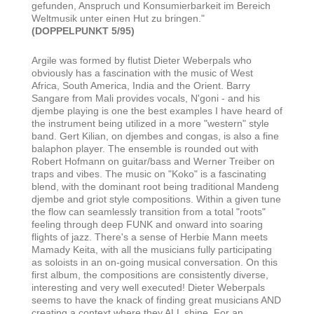
gefunden, Anspruch und Konsumierbarkeit im Bereich
Weltmusik unter einen Hut zu bringen."
(DOPPELPUNKT 5/95)
Argile was formed by flutist Dieter Weberpals who
obviously has a fascination with the music of West
Africa, South America, India and the Orient. Barry
Sangare from Mali provides vocals, N'goni - and his
djembe playing is one the best examples I have heard of
the instrument being utilized in a more "western" style
band. Gert Kilian, on djembes and congas, is also a fine
balaphon player. The ensemble is rounded out with
Robert Hofmann on guitar/bass and Werner Treiber on
traps and vibes. The music on "Koko" is a fascinating
blend, with the dominant root being traditional Mandeng
djembe and griot style compositions. Within a given tune
the flow can seamlessly transition from a total "roots"
feeling through deep FUNK and onward into soaring
flights of jazz. There's a sense of Herbie Mann meets
Mamady Keita, with all the musicians fully participating
as soloists in an on-going musical conversation. On this
first album, the compositions are consistently diverse,
interesting and very well executed! Dieter Weberpals
seems to have the knack of finding great musicians AND
creating a context where they ALL shine. For an