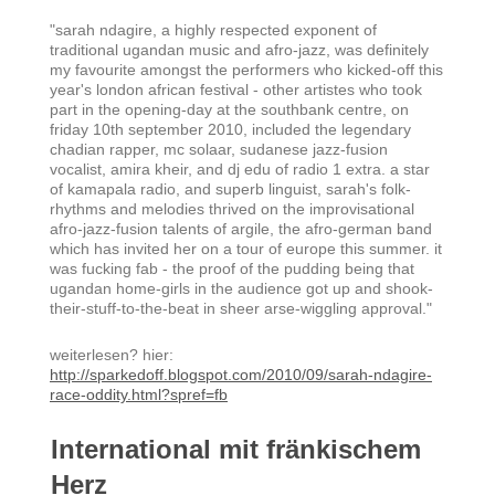
"sarah ndagire, a highly respected exponent of
traditional ugandan music and afro-jazz, was definitely
my favourite amongst the performers who kicked-off this
year's london african festival - other artistes who took
part in the opening-day at the southbank centre, on
friday 10th september 2010, included the legendary
chadian rapper, mc solaar, sudanese jazz-fusion
vocalist, amira kheir, and dj edu of radio 1 extra. a star
of kamapala radio, and superb linguist, sarah's folk-
rhythms and melodies thrived on the improvisational
afro-jazz-fusion talents of argile, the afro-german band
which has invited her on a tour of europe this summer. it
was fucking fab - the proof of the pudding being that
ugandan home-girls in the audience got up and shook-
their-stuff-to-the-beat in sheer arse-wiggling approval."
weiterlesen? hier:
http://sparkedoff.blogspot.com/2010/09/sarah-ndagire-
race-oddity.html?spref=fb
International mit fränkischem
Herz