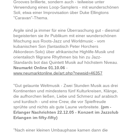
Grooves brillierte, sondern auch - teilweise unter
Verwendung eines Loop-Samplers - mit wunderschönen
Soli, etwa einer Improvisation über Duke Ellingtons
"Caravan"-Thema.
Argile sind ja immer für eine Überraschung gut - diesmal
begeisterten sie ihr Publikum mit einer wunderschönen
Mischung aus Roots-Jazz und Worldmusic - vom
kubanischen Son (fantastisch Peter Horchers
Akkordeon-Solo) über afrikanische Highlife-Musik und
orientalisch filigrane Rhythmen bis hin zu Jazz-
Standards bot das Quintett Musik auf höchstem Niveau.
Neumarkt Online 01.10.06
-
www.neumarktonline.de/art.php?newsid=46357
"Gut gelaunte Weltmusik - Zwei Stunden Musik aus drei
Kontinenten und mindestens fünf Kulturkreisen, Klänge,
die aufhorchen ließen, Liebe und Schmerz auf arabisch
und kurdisch - und eine Crew, die vor Spielfreude
sprühte und nichts als gute Laune verbreitete.
(pm -
Erlanger Nachrichten 22.12.05 - Konzert im Jazzclub
Erlangen im fifty-fifty)
"Nach einer kleinen Umbauphase kamen dann die