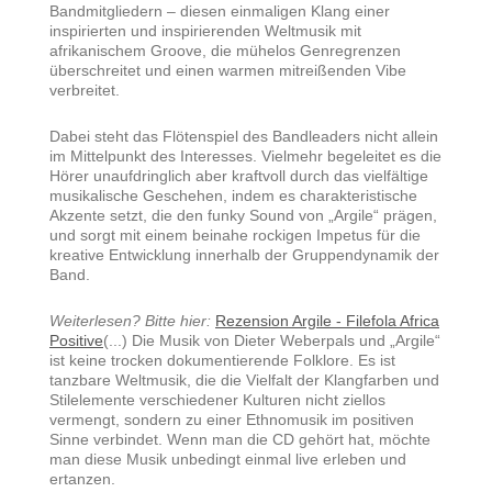
Bandmitgliedern – diesen einmaligen Klang einer
inspirierten und inspirierenden Weltmusik mit
afrikanischem Groove, die mühelos Genregrenzen
überschreitet und einen warmen mitreißenden Vibe
verbreitet.
Dabei steht das Flötenspiel des Bandleaders nicht allein
im Mittelpunkt des Interesses. Vielmehr begeleitet es die
Hörer unaufdringlich aber kraftvoll durch das vielfältige
musikalische Geschehen, indem es charakteristische
Akzente setzt, die den funky Sound von „Argile“ prägen,
und sorgt mit einem beinahe rockigen Impetus für die
kreative Entwicklung innerhalb der Gruppendynamik der
Band.
Weiterlesen? Bitte hier:
Rezension Argile - Filefola Africa
Positive
(...) Die Musik von Dieter Weberpals und „Argile“
ist keine trocken dokumentierende Folklore. Es ist
tanzbare Weltmusik, die die Vielfalt der Klangfarben und
Stilelemente verschiedener Kulturen nicht ziellos
vermengt, sondern zu einer Ethnomusik im positiven
Sinne verbindet. Wenn man die CD gehört hat, möchte
man diese Musik unbedingt einmal live erleben und
ertanzen.