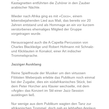
Kastagnetten entführten die Zuhörer in den Zauber
arabischer Nächte.
Wieder nach Afrika ging es mit »Coco«, einem
lebensbejahenden Lied aus Mali, das bereits vor 20
Jahren entstand und als Hommage an ein vor kurzem
verstorbenes ehemaliges Mitglied der Gruppe
vorgetragen wurde.
Herausragend auch die A-Capella-Percussion von
Charles Blackledge und Robert Hofmann mit Schnalz-
und Klicklauten in Konakol, einer Art indischer
Trommelsprache.
Jazziger Ausklang
Reine Spielfreude der Musiker um den virtuosen
Flötisten Weberpals erlebte das Publikum noch einmal
bei der Zugabe, dies ein südafrikanisches Stück, bei
dem Peter Horcher ans Klavier wechselte, mit dem
»Argile« das Konzert im Stil einer Jazz-Session
ausklingen ließ.
Nur wenige aus dem Publikum wagten den Tanz zur
afrikanischen Trommel, doch gab es lebhaften Applaus