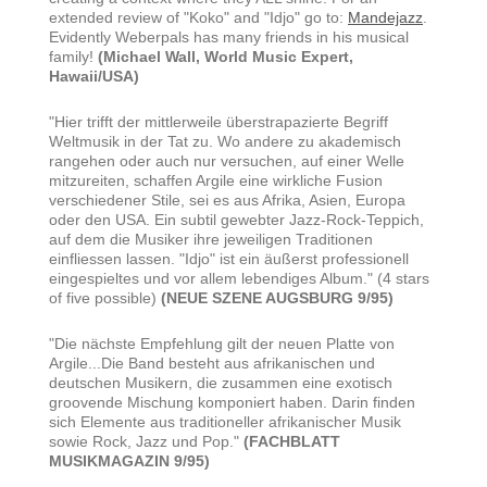
extended review of "Koko" and "Idjo" go to:
Mandejazz
.
Evidently Weberpals has many friends in his musical
family!
(Michael Wall, World Music Expert,
Hawaii/USA)
"Hier trifft der mittlerweile überstrapazierte Begriff
Weltmusik in der Tat zu. Wo andere zu akademisch
rangehen oder auch nur versuchen, auf einer Welle
mitzureiten, schaffen Argile eine wirkliche Fusion
verschiedener Stile, sei es aus Afrika, Asien, Europa
oder den USA. Ein subtil gewebter Jazz-Rock-Teppich,
auf dem die Musiker ihre jeweiligen Traditionen
einfliessen lassen. "Idjo" ist ein äußerst professionell
eingespieltes und vor allem lebendiges Album." (4 stars
of five possible)
(NEUE SZENE AUGSBURG 9/95)
"Die nächste Empfehlung gilt der neuen Platte von
Argile...Die Band besteht aus afrikanischen und
deutschen Musikern, die zusammen eine exotisch
groovende Mischung komponiert haben. Darin finden
sich Elemente aus traditioneller afrikanischer Musik
sowie Rock, Jazz und Pop."
(FACHBLATT
MUSIKMAGAZIN 9/95)