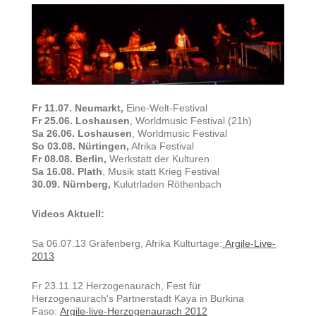
Fr 11.07. Neumarkt,
Eine-Welt-Festival
Fr 25.06. Loshausen
, Worldmusic Festival (21h)
Sa 26.06. Loshausen
, Worldmusic Festival
So 03.08. Nürtingen,
Afrika Festival
Fr 08.08. Berlin,
Werkstatt der Kulturen
Sa 16.08. Plath
, Musik statt Krieg Festival
30.09. Nürnberg,
Kulutrladen Röthenbach
Videos Aktuell:
Sa 06.07.13 Gräfenberg, Afrika Kulturtage:
Argile-Live-
2013
Fr 23.11.12 Herzogenaurach, Fest für
Herzogenaurach's Partnerstadt Kaya in Burkina
Faso:
Argile-live-Herzogenaurach 2012