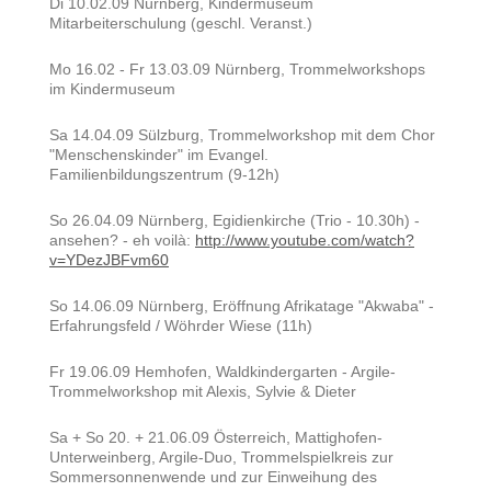
Di 10.02.09 Nürnberg, Kindermuseum
Mitarbeiterschulung (geschl. Veranst.)
Mo 16.02 - Fr 13.03.09 Nürnberg, Trommelworkshops
im Kindermuseum
Sa 14.04.09 Sülzburg, Trommelworkshop mit dem Chor
"Menschenskinder" im Evangel.
Familienbildungszentrum (9-12h)
So 26.04.09 Nürnberg, Egidienkirche (Trio - 10.30h) -
ansehen? - eh voilà:
http://www.youtube.com/watch?
v=YDezJBFvm60
So 14.06.09 Nürnberg, Eröffnung Afrikatage "Akwaba" -
Erfahrungsfeld / Wöhrder Wiese (11h)
Fr 19.06.09 Hemhofen, Waldkindergarten - Argile-
Trommelworkshop mit Alexis, Sylvie & Dieter
Sa + So 20. + 21.06.09 Österreich, Mattighofen-
Unterweinberg, Argile-Duo, Trommelspielkreis zur
Sommersonnenwende und zur Einweihung des