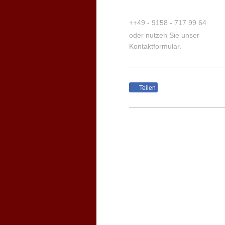
++49 - 9158 - 717 99 64
oder nutzen Sie unser
Kontaktformular.
Teilen